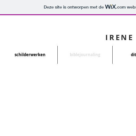
Deze site is ontworpen met de
.com
websi
IRENE
schilderwerken
biblejournaling
di